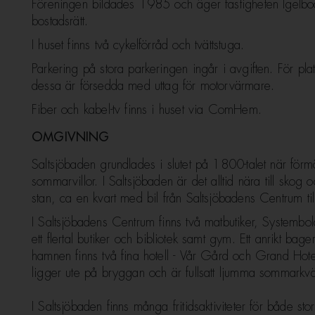
Föreningen bildades 1985 och äger fastigheten Igelb
bostadsrätt.
I huset finns två cykelförråd och tvättstuga.
Parkering på stora parkeringen ingår i avgiften. För pl
dessa är försedda med uttag för motorvärmare.
Fiber och kabel-tv finns i huset via ComHem.
OMGIVNING
Saltsjöbaden grundlades i slutet på 1800-talet när f
sommarvillor. I Saltsjöbaden är det alltid nära till skog o
stan, ca en kvart med bil från Saltsjöbadens Centrum t
I Saltsjöbadens Centrum finns två matbutiker, Systembol
ett flertal butiker och bibliotek samt gym. Ett anrikt bag
hamnen finns två fina hotell - Vår Gård och Grand Hote
ligger ute på bryggan och är fullsatt ljumma sommarkväl
I Saltsjöbaden finns många fritidsaktiviteter för både s