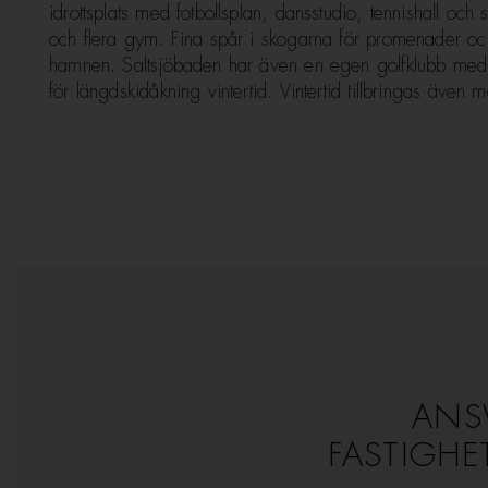
idrottsplats med fotbollsplan, dansstudio, tennishall o
och flera gym. Fina spår i skogarna för promenader oc
hamnen. Saltsjöbaden har även en egen golfklubb med 
för längdskidåkning vintertid. Vintertid tillbringas äv
ANS
FASTIGHE