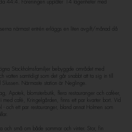
oda 44:4. Föreningen upplåter 14 lägenheter med
atserna närmast entrén erläggs en liten avgift/månad då
Nödvändiga
Dessa kakor
örmögna Stockholmsfamiljer bebyggde området med
går inte att
ch vatten samtidigt som det går snabbt att ta sig in till
välja bort.
ill Slussen. Närmaste station är Neglinge.
De behövs
ag, Apotek, blomsterbutik, flera restauranger och caféer,
för att
hemsidan
eri med café, Kringelgården, finns ett par kvarter bort. Vid
över huvud
l - och ett par restauranger, bland annat Holmen som
taget ska
lar.
fungera.
tora och små om både sommar och vinter. Stor, fin