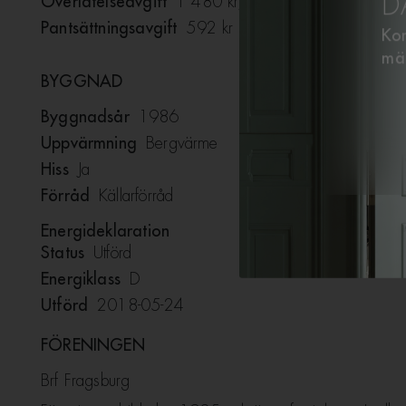
D
Överlåtelseavgift
1 480 kr, betalas av Köparen
Pantsättningsavgift
592 kr
Kon
mä
BYGGNAD
Byggnadsår
1986
Uppvärmning
Bergvärme
Hiss
Ja
Förråd
Källarförråd
Energideklaration
Status
Utförd
Energiklass
D
Utförd
2018-05-24
FÖRENINGEN
Brf Fragsburg