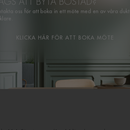
AGS ATT BYTA BOSTAD?
takta oss för att boka in ett möte med en av våra duk
klare.
KLICKA HÄR FÖR ATT BOKA MÖTE