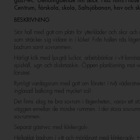
gäst-wc. Genomgående fint skick. Hiss finns i huset
Centrum, förskola, skola, Saltsjöbanan, hav och s
BESKRIVNING
Stor hall med gott om plats för ytterkläder och skor och
som sträcker sig vidare in i köket. Från hallen nås l
badrum samt sovrummen.
Härligt kök med ljusgrå luckor, arbetsbänkar i vit lamina
spishäll, ugn och diskmaskin. Öppen planlösning mot v
fönstret.
Rymligt vardagsrum med gott om fönster i två väderstreck
inglasad balkong med mycket sol!
Det finns idag tre bra sovrum i lägenheten, varav ett stö
väggen emellan de mindre rummen. I det stora sovrumme
sovrummen.
Separat gäst-wc med klinkergolv.
Helkaklat badrum i vitt och mörkbrunt med klinkergolv