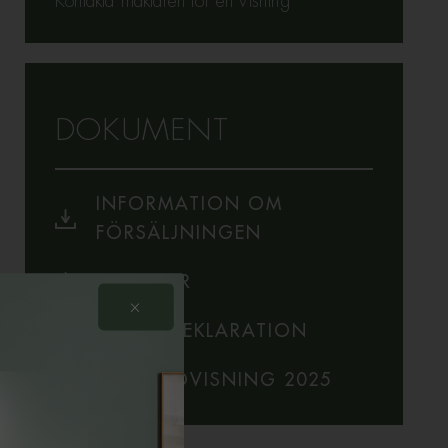
Kontakta mäklaren för en visning
DOKUMENT
INFORMATION OM
FÖRSÄLJNINGEN
STADGAR
×
ENERGIDEKLARATION
ÅRSREDOVISNING 2025