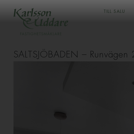
TILL SALU
SALTSJÖBADEN
–
Runvägen 