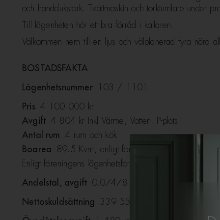
och handdukstork. Tvättmaskin och torktumlare under pra
Till lägenheten hör ett bra förråd i källaren.
Välkommen hem till en ljus och välplanerad fyra nära all
BOSTADSFAKTA
Lägenhetsnummer
103 / 1101
Pris
4 100 000 kr
Avgift
4 804 kr Inkl Värme, Vatten, P-plats
Antal rum
4 rum och kök
Boarea
89.5 Kvm, enligt föreningen
Enligt föreningens lägenhetsförteckning är lägenheten 
Andelstal, avgift
0.07478
Nettoskuldsättning
339 556 kr