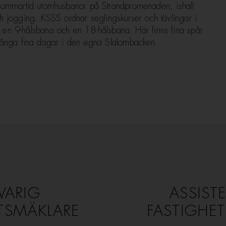
ch sommartid utomhusbanor på Strandpromenaden, ishall
Statistik
h jogging. KSSS ordnar seglingskurser och tävlingar i
För att vi ska
en 9-hålsbana och en 18-hålsbana. Här finns fina spår
kunna
en många fina dagar i den egna Slalombacken
förbättra
hemsidans
funktionalitet
och
uppbyggnad,
baserat på
hur hemsidan
används.
Upplevelse
För att vår
hemsida ska
VARIG
ASSIST
prestera så
bra som
TSMÄKLARE
FASTIGHE
möjligt