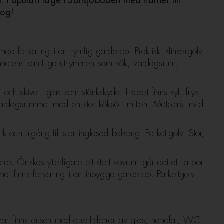
. Populärt läge i Saltsjöbaden med närhet till
kog!
 med förvaring i en rymlig garderob. Praktiskt klinkergolv
ägenhetens samtliga utrymmen som kök, vardagsrum,
t och skiva i glas som stänkskydd. I köket finns kyl, frys,
ardagsrummet med en stor köksö i mitten. Matplats invid
 och utgång till stor inglasad balkong. Parkettgolv. Stor,
rre. Önskas ytterligare ett stort sovrum går det att ta bort
t finns förvaring i en inbyggd garderob. Parkettgolv i
. Här finns dusch med duschdörrar av glas, handfat, WC