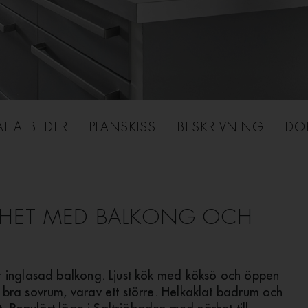
ALLA BILDER
PLANSKISS
BESKRIVNING
DO
NHET MED BALKONG OCH
r inglasad balkong. Ljust kök med köksö och öppen
bra sovrum, varav ett större. Helkaklat badrum och