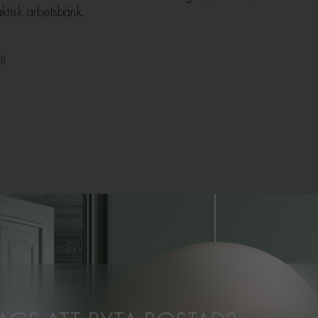
ktisk arbetsbänk.
t!
3 rum och kök.